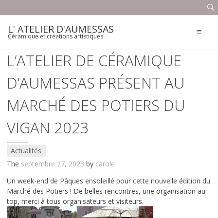
Skip
to
COURS
content
L' ATELIER D'AUMESSAS
Céramique et créations artistiques
CRÉATIONS
L’ATELIER DE CÉRAMIQUE
QUI SUIS-JE ?
D’AUMESSAS PRÉSENT AU
ACTUALITÉS
MARCHÉ DES POTIERS DU
CONTACT
VIGAN 2023
Nous trouver
Actualités
The
septembre 27, 2023
by
carole
Un week-end de Pâques ensoleillé pour cette nouvelle édition du
Marché des Potiers ! De belles rencontres, une organisation au
top, merci à tous organisateurs et visiteurs.