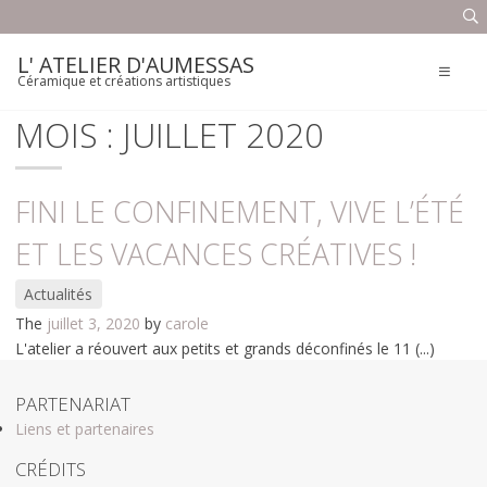
ACCUEIL
Skip
to
COURS
content
L' ATELIER D'AUMESSAS
Céramique et créations artistiques
CRÉATIONS
MOIS :
JUILLET 2020
QUI SUIS-JE ?
FINI LE CONFINEMENT, VIVE L’ÉTÉ
ACTUALITÉS
ET LES VACANCES CRÉATIVES !
CONTACT
Actualités
Nous trouver
The
juillet 3, 2020
by
carole
L'atelier a réouvert aux petits et grands déconfinés le 11 (...)
PARTENARIAT
Liens et partenaires
CRÉDITS